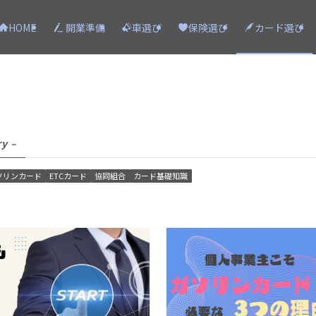
HOME
開業準備
車選び
保険選び
カード選び
ry –
ソリンカード
ETCカード
協同組合
カード基礎知識